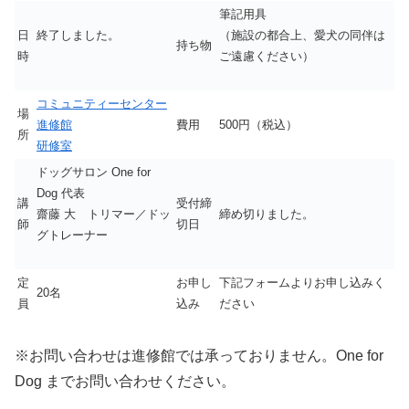
筆記用具
日
終了しました。
（施設の都合上、愛犬の同伴は
持ち物
時
ご遠慮ください）
コミュニティーセンター
場
進修館
費用
500円（税込）
所
研修室
ドッグサロン One for
Dog 代表
講
受付締
齋藤 大 トリマー／ドッ
締め切りました。
師
切日
グトレーナー
定
お申し
下記フォームよりお申し込みく
20名
員
込み
ださい
※お問い合わせは進修館では承っておりません。One for
Dog までお問い合わせください。