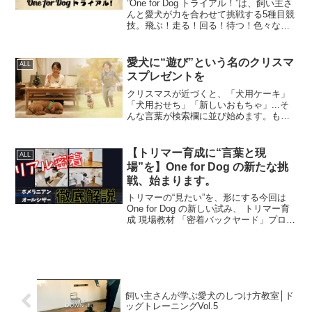
”One for Dog トライアル！”は、飼い主さ
んと愛犬が力を合わせて挑戦する5種目競
技。飛ぶ！走る！回る！待つ！色々な障
害を クリアして、自己ベストを更新！し
かもOne for Dog の特設ページでは、総合
ランキングや各種目ランキン...
愛犬に“遊び”という名のクリスマ
ALL
スプレゼントを
クリスマスが近づくと、「犬用ケーキ」
「犬用おせち」「新しいおもちゃ」...そ
んな言葉が検索欄に並び始めます。もち
ろん、それらを否定するつもりはありま
せん。ただ、犬にとって本当にうれしい
プレゼントは何か？今回は犬たちの気持
【トリマー育成に“言葉と現
ALL
ちになって考えてみま...
場”を】One for Dog の新たな挑
戦、始まります。
トリマーの“見たい”を、形にする今回は
One for Dog の新しい試み、 トリマー育
成 現場教材 「密着バックヤード」プロジ
ェクトのご紹介です。オンラインでお手
入れ教室の導入を進めているなかで、技
術はあるけれど「現場を見たい」「実際
の...
飼い主さんが学ぶ愛犬のしつけ方教室│ド
ッグトレーニングVol.5