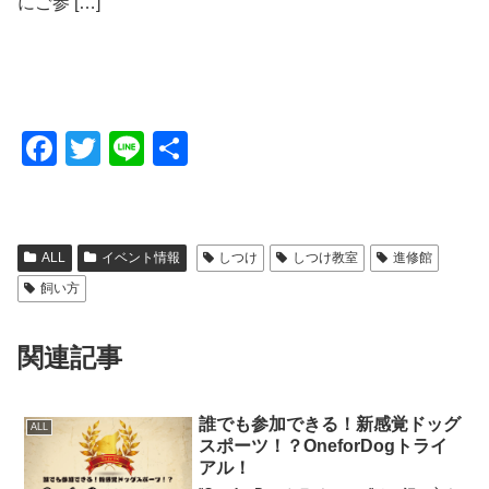
にご参 […]
F
T
Li
共
a
wi
n
有
c
tt
e
e
er
ALL
イベント情報
しつけ
しつけ教室
進修館
b
飼い方
o
o
関連記事
k
誰でも参加できる！新感覚ドッグ
ALL
スポーツ！？OneforDogトライ
アル！