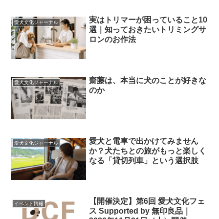
実はトリマーが困っていること10
愛犬文化ジャーナル
選｜知っておきたいトリミングサ
ロンのお作法
齋藤は、本当に犬のことが好きな
愛犬文化ジャーナル
のか
愛犬と電車で出かけてみません
愛犬文化ジャーナル
か？犬たちとの旅がもっと楽しく
なる「貸切列車」という選択肢
【開催決定】第6回 愛犬文化フェ
イベント情報
ス Supported by 無印良品｜