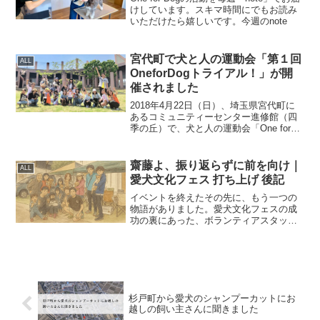
けしています。スキマ時間にでもお読み
いただけたら嬉しいです。今週のnote
宮代町で犬と人の運動会「第１回
ALL
OneforDogトライアル！」が開
催されました
2018年4月22日（日）、埼玉県宮代町に
あるコミュニティーセンター進修館（四
季の丘）で、犬と人の運動会「One for
Dog トライアル！」が開催されました。
齋藤よ、振り返らずに前を向け｜
ALL
愛犬文化フェス 打ち上げ 後記
イベントを終えたその先に、もう一つの
物語がありました。愛犬文化フェスの成
功の裏にあった、ボランティアスタッフ
との7時間におよぶ打ち上げ。その中で浮
かび上がった“恩返し”という言葉の違和
感。そして気づかされた、“信頼”という新
しい関係性のあり...
杉戸町から愛犬のシャンプーカットにお
越しの飼い主さんに聞きました