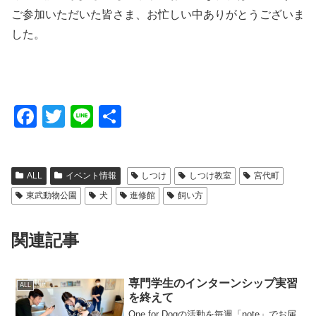
ご参加いただいた皆さま、お忙しい中ありがとうございま
した。
F
T
Li
共
a
wi
n
有
c
tt
e
ALL
イベント情報
しつけ
しつけ教室
宮代町
e
er
東武動物公園
犬
進修館
飼い方
b
o
関連記事
o
k
専門学生のインターンシップ実習
ALL
を終えて
One for Dogの活動を毎週「note」でお届