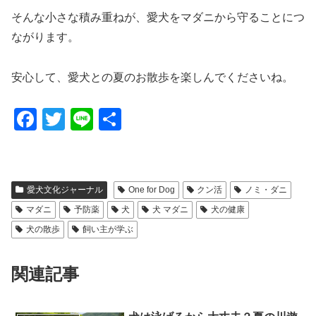
そんな小さな積み重ねが、愛犬をマダニから守ることにつ
ながります。
安心して、愛犬との夏のお散歩を楽しんでくださいね。
F
T
Li
共
a
wi
n
有
c
tt
e
e
er
愛犬文化ジャーナル
One for Dog
クン活
ノミ・ダニ
b
マダニ
予防薬
犬
犬 マダニ
犬の健康
o
犬の散歩
飼い主が学ぶ
o
関連記事
k