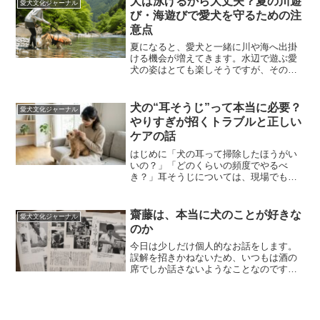
犬は泳げるから大丈夫？夏の川遊
愛犬文化ジャーナル
び・海遊びで愛犬を守るための注
意点
夏になると、愛犬と一緒に川や海へ出掛
ける機会が増えてきます。水辺で遊ぶ愛
犬の姿はとても楽しそうですが、その一
方で、この時期は毎年、水難事故も少な
くありません。そんな時によく耳にする
のが、「犬は泳げるから大丈夫。」とい
犬の“耳そうじ”って本当に必要？
愛犬文化ジャーナル
う言葉です。確かに犬には...
やりすぎが招くトラブルと正しい
ケアの話
はじめに「犬の耳って掃除したほうがい
いの？」「どのくらいの頻度でやるべ
き？」耳そうじについては、現場でもよ
くいただくご相談です。結論からお伝え
すると、耳掃除は“必要な子”と“やりすぎ
が逆効果な子”がいます。耳の形や毛量、
齋藤は、本当に犬のことが好きな
愛犬文化ジャーナル
体質によって、正解は...
のか
今日は少しだけ個人的なお話をします。
誤解を招きかねないため、いつもは酒の
席でしか話さないようなことなのです
が、最近この手の質問をよく頂くので、
腹を割って話します。ちなみに、オンラ
インサロンの記事をそのまま載っけます
ので、火の取り扱いには十分...