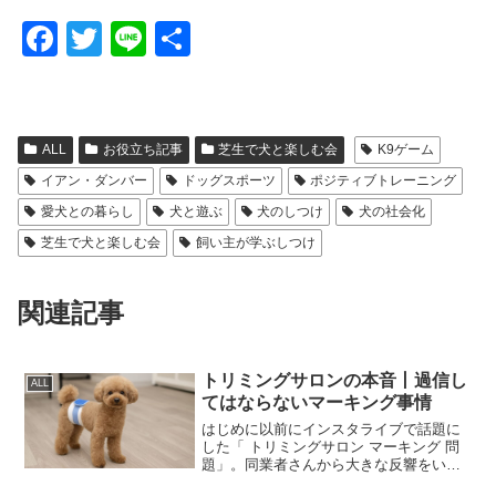
F
T
Li
共
a
wi
n
有
c
tt
e
e
er
ALL
お役立ち記事
芝生で犬と楽しむ会
K9ゲーム
b
イアン・ダンバー
ドッグスポーツ
ポジティブトレーニング
o
愛犬との暮らし
犬と遊ぶ
犬のしつけ
犬の社会化
o
芝生で犬と楽しむ会
飼い主が学ぶしつけ
k
関連記事
トリミングサロンの本音丨過信し
ALL
てはならないマーキング事情
はじめに以前にインスタライブで話題に
した「 トリミングサロン マーキング 問
題」。同業者さんから大きな反響をいた
だいたテーマです。そこで、“飼い主さん