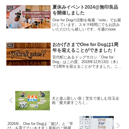
のためのお教室”というスタンスをとって
いる僕だからこそ、サロンの“本音”を代弁
夏休みイベント2024@無印良品
ALL
したいと思い...
を開催しました
One for Dogの活動を毎週「note」でお届
けしています。スキマ時間にでもお読み
いただけたら嬉しいです。今週のnote
おかげさまでOne for Dogは1周
ALL
年を迎えることができました！
宮代町にあるドッグサロン「One for
Dog」はこの度、2018年12月13日（木）
で1周年を迎えることができました。これ
もひとえに支えてくださっているお客様
と皆ワンのおかげです！そこで今回は、
この1年間にOne for Dogで開催し...
犬と遊ぶ新しい形｜芝生で楽しむ目玉企
画「愛犬家すごろく」
2026年、One for Dogは「遊び」と「学
び」を育てていきます｜新年のご挨拶