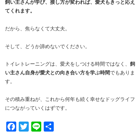
飼い主さんが学び、接し方が変われば、愛犬もきっと応え
てくれます。
だから、焦らなくて大丈夫。
そして、どうか諦めないでください。
トイレトレーニングは、愛犬をしつける時間ではなく、
飼
い主さん自身が愛犬との向き合い方を学ぶ時間
でもありま
す。
その積み重ねが、これから何年も続く幸せなドッグライフ
につながっていくはずです。
F
T
Li
共
a
wi
n
有