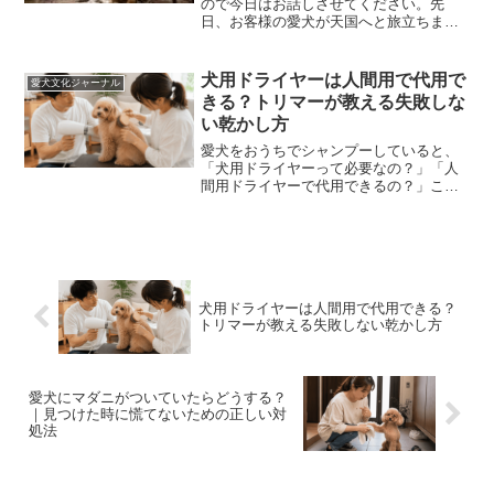
ので今日はお話しさせてください。先
日、お客様の愛犬が天国へと旅立ちまし
た。子犬の頃から担当させていただき、
今年で9歳。シニア期ではありましたが、
それでも、あまりにも早すぎる旅立ちで
犬用ドライヤーは人間用で代用で
愛犬文化ジャーナル
した。しかも、訃報を受け...
きる？トリマーが教える失敗しな
い乾かし方
愛犬をおうちでシャンプーしていると、
「犬用ドライヤーって必要なの？」「人
間用ドライヤーで代用できるの？」こん
な風に悩んだことはありませんか？最近
ではペット用ドライヤーも数多く販売さ
れていますが、実際のところ、ご家庭で
のお手入れなら人間用ドラ...
犬用ドライヤーは人間用で代用できる？
トリマーが教える失敗しない乾かし方
愛犬にマダニがついていたらどうする？
｜見つけた時に慌てないための正しい対
処法