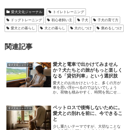
c
tt
e
愛犬文化ジャーナル
トイレトレーニング
e
er
ドッグトレーニング
初心者飼い主
子犬
子犬の育て方
b
愛犬との暮らし
犬との暮らし
犬のしつけ
褒めるしつけ
o
o
関連記事
k
愛犬と電車で出かけてみません
愛犬文化ジャーナル
か？犬たちとの旅がもっと楽しく
なる「貸切列車」という選択肢
愛犬とのお出かけというと、多くの方が
車を思い浮かべるのではないでしょう
か。荷物も積みやすく、時間を気にせず
移動できる車は、愛犬との暮らしに欠か
せない存在です。でも実は、電車だから
こそ味わえる楽しさがあることをご存じ
ペットロスで後悔しないために。
愛犬文化ジャーナル
でしょうか。今日は、そんな...
愛犬との別れを前に、今できるこ
と
少し重たいテーマですが、大切なことな