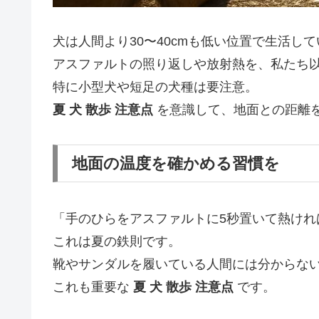
犬は人間より30〜40cmも低い位置で生活し
アスファルトの照り返しや放射熱を、私たち
特に小型犬や短足の犬種は要注意。
夏 犬 散歩 注意点
を意識して、地面との距離
地面の温度を確かめる習慣を
「手のひらをアスファルトに5秒置いて熱けれ
これは夏の鉄則です。
靴やサンダルを履いている人間には分からない
これも重要な
夏 犬 散歩 注意点
です。