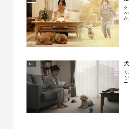
ク
れ
みま
犬
ALL
犬
も
ー.