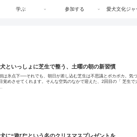
学ぶ
参加する
愛犬文化ジャ
愛犬といっしょに芝生で整う、土曜の朝の新習慣
朝は氷点下──それでも、朝日が差し込む芝生は不思議とポカポカ。気づ
目覚めさせてくれます。そんな空気のなかで迎えた、2回目の「 芝生で
..
犬に“遊び”という名のクリスマスプレゼントを