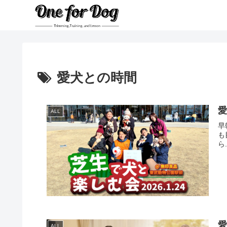
愛犬との時間
ALL
早
も
ら.
愛
ALL