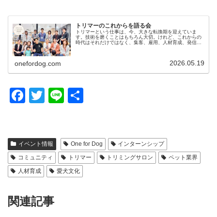
トリマーのこれからを語る会
トリマーという仕事は、今、大きな転換期を迎えていま
す。技術を磨くことはもちろん大切。けれど、これからの
時代はそれだけではなく、集客、雇用、人材育成、発信、
地域活動、イベント出店、教える仕事、そして新しい働き
方。そんな“トリマーのこれから”に…
2026.05.19
onefordog.com
F
T
Li
共
a
wi
n
有
c
tt
e
e
er
イベント情報
One for Dog
インターンシップ
b
コミュニティ
トリマー
トリミングサロン
ペット業界
o
人材育成
愛犬文化
o
関連記事
k