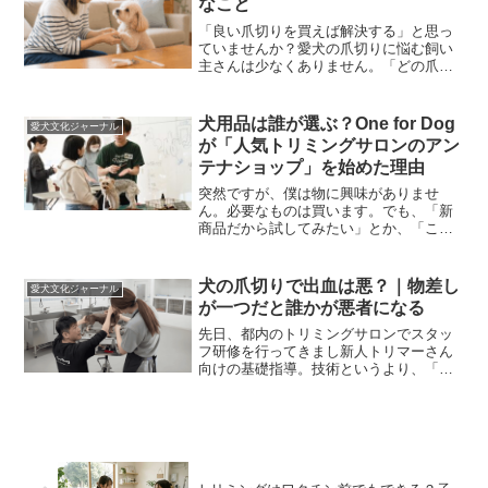
なこと
「良い爪切りを買えば解決する」と思っ
ていませんか？愛犬の爪切りに悩む飼い
主さんは少なくありません。「どの爪切
りがおすすめですか？」「初心者でも使
いやすい爪切りはありますか？」お手入
れ教室でも、よくいただく質問です。も
犬用品は誰が選ぶ？One for Dog
愛犬文化ジャーナル
ちろん道具選びも大切です...
が「人気トリミングサロンのアン
テナショップ」を始めた理由
突然ですが、僕は物に興味がありませ
ん。必要なものは買います。でも、「新
商品だから試してみたい」とか、「これ
がおすすめだから使ってみよう」という
感覚が、人よりかなり薄いタイプです。
だから買い物も得意ではありませんし、
犬の爪切りで出血は悪？｜物差し
愛犬文化ジャーナル
「おすすめの商品を選んでく...
が一つだと誰かが悪者になる
先日、都内のトリミングサロンでスタッ
フ研修を行ってきまし新人トリマーさん
向けの基礎指導。技術というより、「考
え方」を伝える時間です。そこで出た話
題が――「爪切りで出血したら、それは
悪なのか？」というもの。今日は少しだ
け、その裏側をお話ししま...