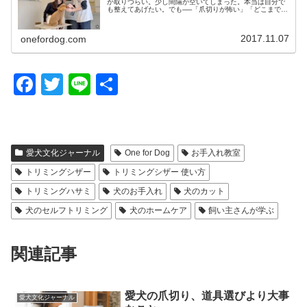
が取りづらい。少し間隔が空いてしまった。本当は自分で
も整えてあげたい。でも──「爪切りが怖い」「どこまで切
っていいのかわからない」「嫌がらせてしまったらどうし
よう」そんな不安を抱えたまま、…
2017.11.07
onefordog.com
F
T
Li
共
a
wi
n
有
c
tt
e
e
er
愛犬文化ジャーナル
One for Dog
お手入れ教室
b
トリミングシザー
トリミングシザー 使い方
o
トリミングハサミ
犬のお手入れ
犬のカット
o
犬のセルフトリミング
犬のホームケア
飼い主さんが学ぶ
k
関連記事
愛犬の爪切り、道具選びより大事
愛犬文化ジャーナル