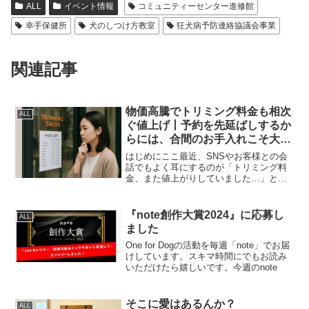
ALL
イベント情報
コミュニティーセンター進修館
e
er
幸手保健所
犬のしつけ方教室
狂犬病予防連絡協議会事業
b
o
関連記事
o
k
物価高騰でトリミング料金も相次
ALL
ぐ値上げ丨予約を先延ばしするか
らには、合間のお手入れこそ大切
に！
はじめにここ最近、SNSやお客様との会
話でもよく耳にするのが「トリミング料
金、また値上がりしていました…」とい
う切実な声。シャンプー類や電気代の高
騰が続くなか、トリミングサロン側も“値
上げせざるを得ない”状況は続いていま
『note創作大賞2024』に応募し
ALL
す。その結果、予約の...
ました
One for Dogの活動を毎週「note」でお届
けしています。スキマ時間にでもお読み
いただけたら嬉しいです。今週のnote
そこに愛はあるんか？
ALL