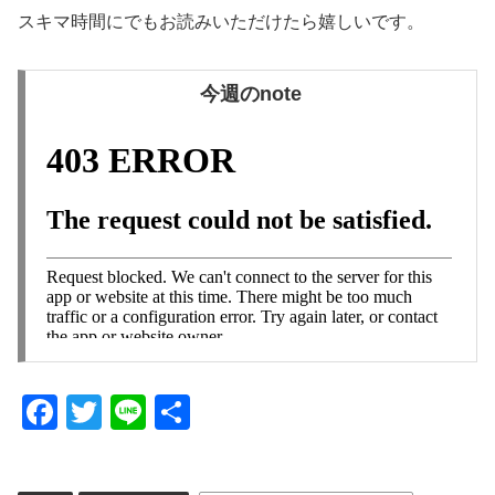
スキマ時間にでもお読みいただけたら嬉しいです。
今週のnote
F
T
Li
共
a
wi
n
有
c
tt
e