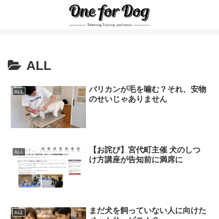
ALL
バリカンが毛を噛む？それ、安物
ALL
のせいじゃありません
【お詫び】宮代町主催 犬のしつ
ALL
け方講座が告知前に満席に
まだ犬を飼っていない人に向けた
ALL