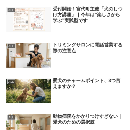
受付開始！宮代町主催「犬のしつ
ALL
け方講座」｜今年は“楽しさから
学ぶ”実践型です
トリミングサロンに電話営業する
ALL
際の注意点
愛犬のチャームポイント、3つ言
ALL
えますか？
動物病院をかかりつけすぎない｜
ALL
愛犬のための選択肢