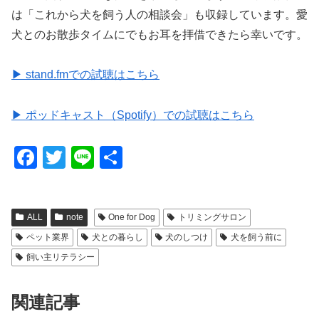
は「これから犬を飼う人の相談会」も収録しています。愛
犬とのお散歩タイムにでもお耳を拝借できたら幸いです。
▶ stand.fmでの試聴はこちら
▶ ポッドキャスト（Spotify）での試聴はこちら
F
T
Li
共
a
wi
n
有
c
tt
e
ALL
note
One for Dog
トリミングサロン
e
er
ペット業界
犬との暮らし
犬のしつけ
犬を飼う前に
b
飼い主リテラシー
o
o
関連記事
k