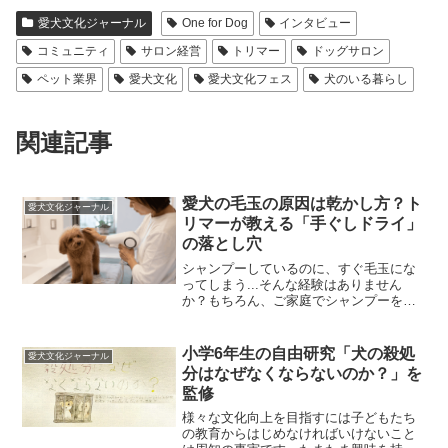
e
er
愛犬文化ジャーナル
One for Dog
インタビュー
b
コミュニティ
サロン経営
トリマー
ドッグサロン
o
ペット業界
愛犬文化
愛犬文化フェス
犬のいる暮らし
o
関連記事
k
愛犬の毛玉の原因は乾かし方？ト
愛犬文化ジャーナル
リマーが教える「手ぐしドライ」
の落とし穴
シャンプーしているのに、すぐ毛玉にな
ってしまう...そんな経験はありません
か？もちろん、ご家庭でシャンプーをし
てあげること自体は悪いことではありま
せん。しかし、実際にお手入れの様子を
伺うと、毛玉ができやすいご家庭にはあ
小学6年生の自由研究「犬の殺処
愛犬文化ジャーナル
る共通点があります。そ...
分はなぜなくならないのか？」を
監修
様々な文化向上を目指すには子どもたち
の教育からはじめなければいけないこと