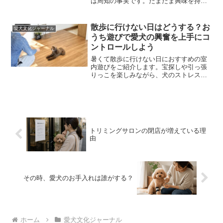
は周知の事実です。たまたま興味を持っ
てくれた息子に「夏休みの自由研究」と
いう大義名分をお借りして啓蒙する機会
をもらいました。デリケートなテーマで
散歩に行けない日はどうする？お
愛犬文化ジャーナル
すが、日本特有であるペッ...
うち遊びで愛犬の興奮を上手にコ
ントロールしよう
暑くて散歩に行けない日におすすめの室
内遊びをご紹介します。宝探しや引っ張
りっこを楽しみながら、犬のストレスを
発散し、遊びと休息のON・OFFを上手に
切り替えましょう。
トリミングサロンの閉店が増えている理
由
その時、愛犬のお手入れは誰がする？
ホーム
愛犬文化ジャーナル