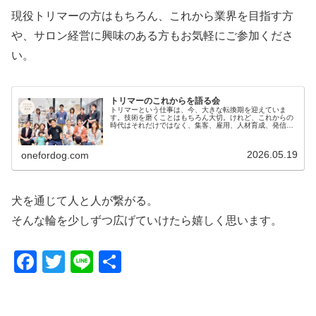
現役トリマーの方はもちろん、これから業界を目指す方
や、サロン経営に興味のある方もお気軽にご参加くださ
い。
トリマーのこれからを語る会
トリマーという仕事は、今、大きな転換期を迎えていま
す。技術を磨くことはもちろん大切。けれど、これからの
時代はそれだけではなく、集客、雇用、人材育成、発信、
地域活動、イベント出店、教える仕事、そして新しい働き
方。そんな“トリマーのこれから”に…
2026.05.19
onefordog.com
犬を通じて人と人が繋がる。
そんな輪を少しずつ広げていけたら嬉しく思います。
F
T
Li
共
a
wi
n
有
c
tt
e