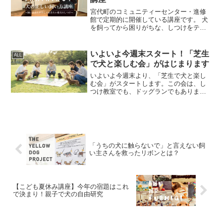
宮代町のコミュニティーセンター・進修
館で定期的に開催している講座です。 犬
を飼ってから困りがちな、しつけをテー
マにした飼い方講座です。 一般的に多く
は犬に問題を感じてしまいがちですが、
子ども同様、親＝飼い主さんが学ばなけ
いよいよ今週末スタート！「芝生
ALL
ればいけないことは意...
で犬と楽しむ会」がはじまります
いよいよ今週末より、「芝生で犬と楽し
む会」がスタートします。この会は、し
つけ教室でも、ドッグランでもありませ
ん。そして、ただ遊ばせるだけのイベン
トでもありません。“遊び”と“学び”を同時
に育てること。それを目的に、One for
Dog が...
「うちの犬に触らないで」と言えない飼
い主さんを救ったリボンとは？
【こども夏休み講座】今年の宿題はこれ
で決まり！親子で犬の自由研究