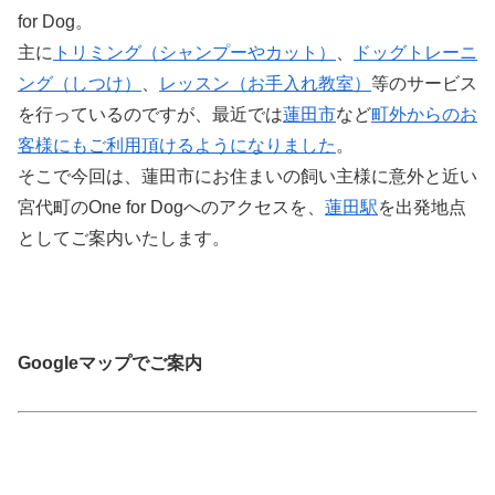
for Dog。
主に
トリミング（シャンプーやカット）
、
ドッグトレーニ
ング（しつけ）
、
レッスン（お手入れ教室）
等のサービス
を行っているのですが、最近では
蓮田市
など
町外からのお
客様にもご利用頂けるようになりました
。
そこで今回は、蓮田市にお住まいの飼い主様に意外と近い
宮代町のOne for Dogへのアクセスを、
蓮田駅
を出発地点
としてご案内いたします。
Googleマップでご案内