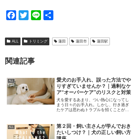
F
T
Li
共
a
wi
n
有
c
tt
e
ALL
トリミング
蓮田
蓮田市
蓮田駅
e
er
b
関連記事
o
o
愛犬のお手入れ、誤った方法でや
k
ALL
りすぎていませんか？｜過剰なケ
ア“オーバーケア”のリスクと対策
犬を愛するあまり、つい熱心になってし
まう日々のお手入れ。しかし、行き過ぎ
たケアは思わぬトラブルを招くことがあ
ります。この記事では、トリマー業界で
よく使われる「オーバートリミング」と
いう言葉をきっかけに、愛犬家にも知っ
第２回・飼い主さんが学んでおき
ALL
てほしい“過剰なお手入れ...
たいしつけ？｜犬の正しい飼い方
講座