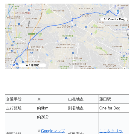
交通手段
車
出発地点
蓮田駅
走行距離
約9km
到着地点
One for Dog
約20分
ここをクリッ
※
Googleマップ